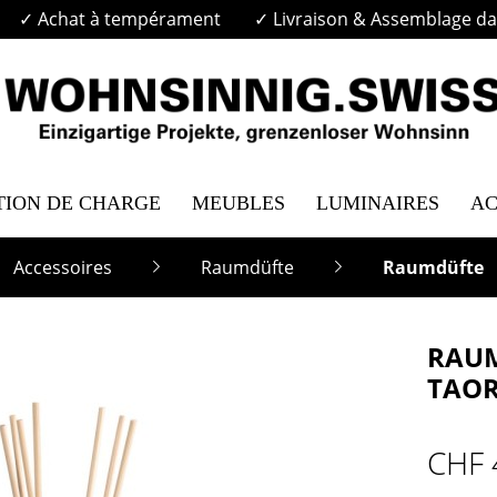
✓ Achat à tempérament
✓ Livraison & Assemblage dan
TION DE CHARGE
MEUBLES
LUMINAIRES
AC
Accessoires
Raumdüfte
Raumdüfte
RAUM
TAOR
CHF 