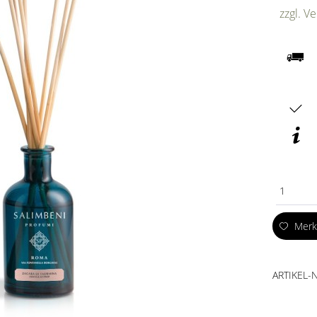
zzgl. V
1
Mer
ARTIKEL-N