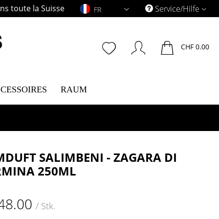
s toute la Suisse
FR
Service/Hilfe
FR
CHF 0.00
CESSOIRES
RAUM
DUFT SALIMBENI - ZAGARA DI
MINA 250ML
48.00
/ Stk.