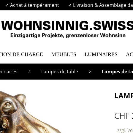
✓ Achat à tempérament
✓ Livraison & Assemblage dan
TION DE CHARGE
MEUBLES
LUMINAIRES
AC
minaires
Lampes de table
Lampes de ta
LAMP
CHF 
zzgl. V