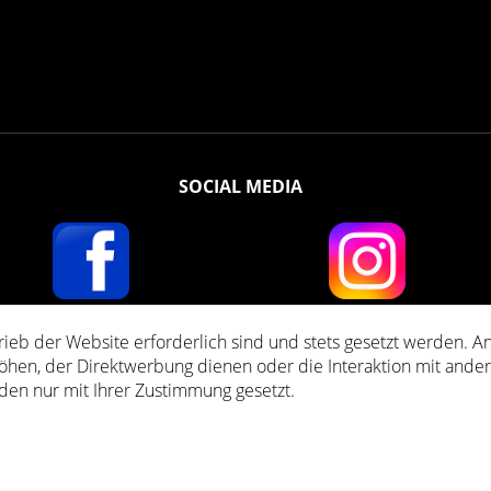
SOCIAL MEDIA
rieb der Website erforderlich sind und stets gesetzt werden. A
ent TVA incluse, pluss
Les frais D'expédition
et les frais de contre-remboursement, s
öhen, der Direktwerbung dienen oder die Interaktion mit ande
den nur mit Ihrer Zustimmung gesetzt.