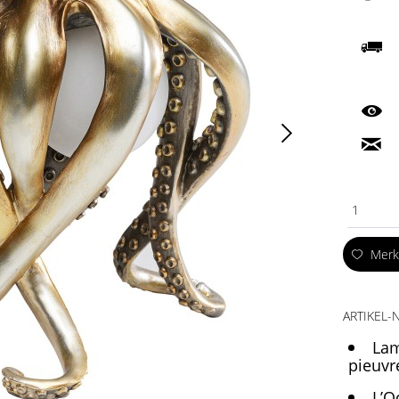
1
Mer
ARTIKEL-N
Lam
pieuvre
L’O