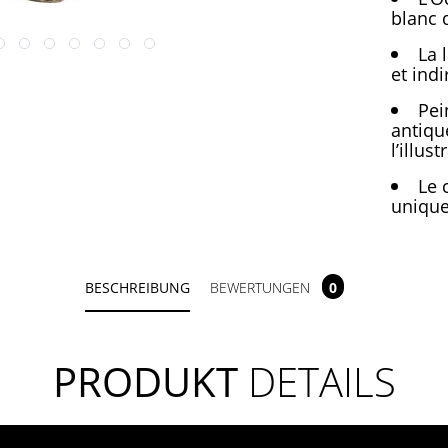
blanc 
La 
et ind
Pei
antiqu
l’illust
Le 
unique
BESCHREIBUNG
BEWERTUNGEN
0
PRODUKT
DETAILS