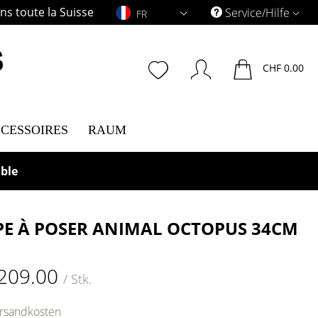
s toute la Suisse
FR
Service/Hilfe
FR
CHF 0.00
CESSOIRES
RAUM
ble
E À POSER ANIMAL OCTOPUS 34CM
209.00
/ Stk.
ersandkosten