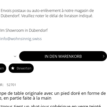
Envois postaux ou auto-enlèvement à notre magasin de
Dübendorf. Veuillez noter le délai de livraison indiqué.
Im Showroom in Dübendorf
info@wohnsinnig.swiss
IN DEN
WARENKORB
ken
Bewerten
R.:
52701
pe de table originale avec un pied doré en forme de
, en partie faite à la main
ctopus tient un abat-jour sphérique en verre teinté