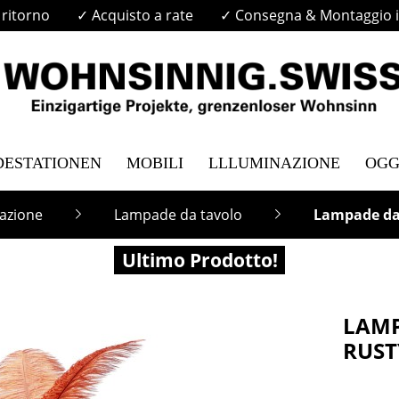
i ritorno
✓ Acquisto a rate
✓ Consegna & Montaggio in
DESTATIONEN
MOBILI
LLLUMINAZIONE
OGG
azione
Lampade da tavolo
Lampade da
Ultimo Prodotto!
LAMP
RUST