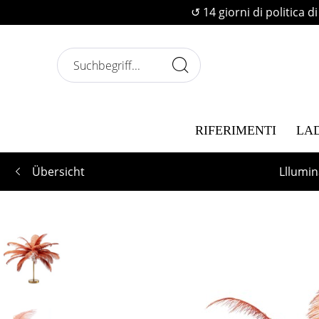
↺ 14 giorni di politica d
RIFERIMENTI
LA
Übersicht
Lllumin