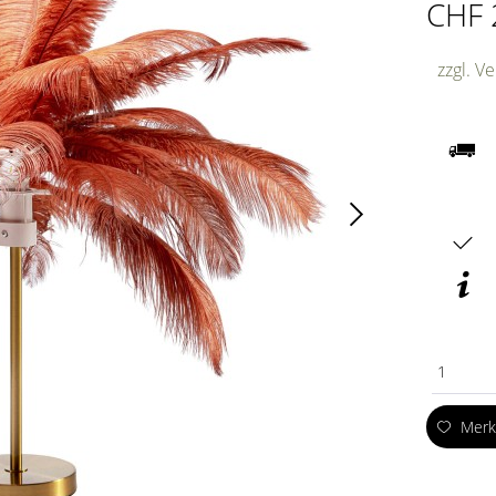
CHF 
zzgl. V
1
Mer