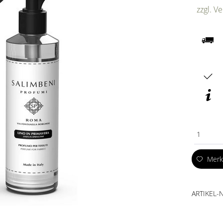
zzgl. V
1
Mer
ARTIKEL-N