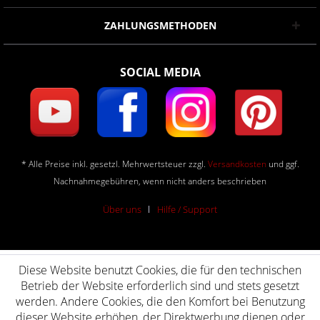
ZAHLUNGSMETHODEN
SOCIAL MEDIA
* Alle Preise inkl. gesetzl. Mehrwertsteuer zzgl.
Versandkosten
und ggf.
Nachnahmegebühren, wenn nicht anders beschrieben
Über uns
Hilfe / Support
Diese Website benutzt Cookies, die für den technischen
Betrieb der Website erforderlich sind und stets gesetzt
werden. Andere Cookies, die den Komfort bei Benutzung
dieser Website erhöhen, der Direktwerbung dienen oder