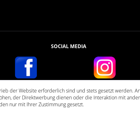
SOCIAL MEDIA
rieb der Website erforderlich sind und stets gesetzt werden. A
setzl. Mehrwertsteuer zzgl.
Versandkosten
und ggf. Nachnahmegebühren, wenn nich
öhen, der Direktwerbung dienen oder die Interaktion mit ande
den nur mit Ihrer Zustimmung gesetzt.