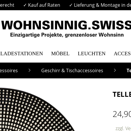
erecht
✓ Kauf auf Raten
✓ Lieferung & Montage in d
LADESTATIONEN
MÖBEL
LEUCHTEN
ACCES
essoires
Geschirr & Tischaccessoires
Te
TELL
24,9
zzgl. V