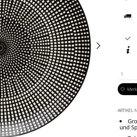
1
Mer
ARTIKEL-N
Gro
und Sp