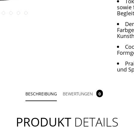
Tok
sowie 
Beglei
Der
Farbge
Kunst
Coo
Formg
Pra
und S
BESCHREIBUNG
BEWERTUNGEN
0
PRODUKT
DETAILS