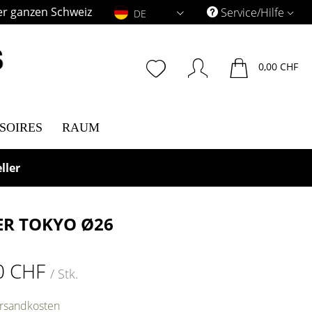
er ganzen Schweiz
DE
Service/Hilfe
DE
0,00 CHF
SOIRES
RAUM
ller
ER TOKYO Ø26
0 CHF
/ Stk.
ersandkosten