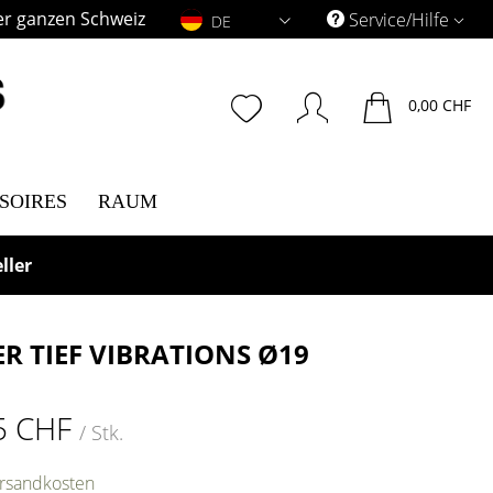
er ganzen Schweiz
DE
Service/Hilfe
DE
0,00 CHF
SOIRES
RAUM
ller
ER TIEF VIBRATIONS Ø19
5 CHF
/ Stk.
ersandkosten