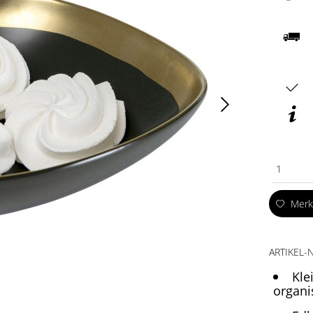
1
Mer
ARTIKEL-N
Kle
organi