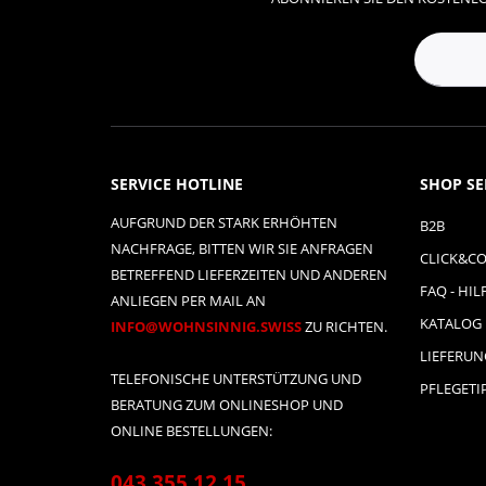
SERVICE HOTLINE
SHOP SE
AUFGRUND DER STARK ERHÖHTEN
B2B
NACHFRAGE, BITTEN WIR SIE ANFRAGEN
CLICK&CO
BETREFFEND LIEFERZEITEN UND ANDEREN
FAQ - HIL
ANLIEGEN PER MAIL AN
KATALOG
INFO@WOHNSINNIG.SWISS
ZU RICHTEN.
LIEFERU
TELEFONISCHE UNTERSTÜTZUNG UND
PFLEGETI
BERATUNG ZUM ONLINESHOP UND
ONLINE BESTELLUNGEN:
043 355 12 15