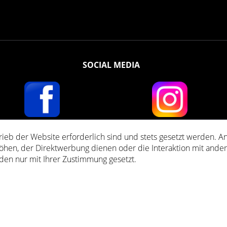
SOCIAL MEDIA
rieb der Website erforderlich sind und stets gesetzt werden. A
setzl. Mehrwertsteuer zzgl.
Versandkosten
und ggf. Nachnahmegebühren, wenn nich
öhen, der Direktwerbung dienen oder die Interaktion mit ande
den nur mit Ihrer Zustimmung gesetzt.