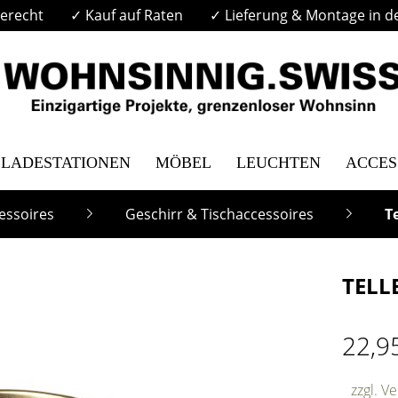
erecht
✓ Kauf auf Raten
✓ Lieferung & Montage in d
LADESTATIONEN
MÖBEL
LEUCHTEN
ACCES
essoires
Geschirr & Tischaccessoires
Te
TELL
22,9
zzgl. V