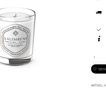
1
Mer
ARTIKEL-N