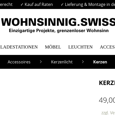
erecht
✓ Kauf auf Raten
✓ Lieferung & Montage in d
LADESTATIONEN
MÖBEL
LEUCHTEN
ACCES
Accessoires
Kerzenlicht
Kerzen
KERZ
49,0
zzgl. V