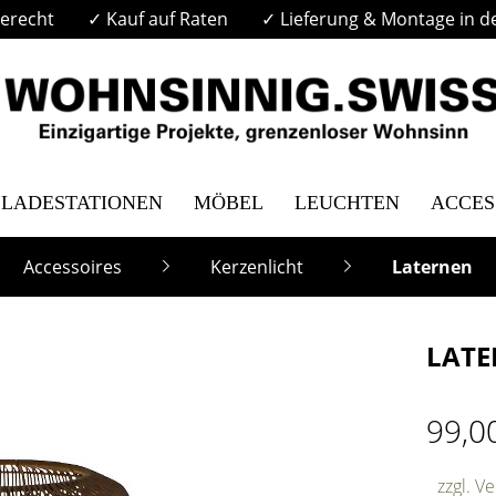
erecht
✓ Kauf auf Raten
✓ Lieferung & Montage in d
LADESTATIONEN
MÖBEL
LEUCHTEN
ACCES
Accessoires
Kerzenlicht
Laternen
LATE
99,0
zzgl. V