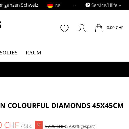
er ganzen Schweiz
DE
Service/Hilfe
DE
0,00 CHF
SOIRES
RAUM
EN COLOURFUL DIAMONDS 45X45CM
0 CHF
/ Stk.
37,95 CHF
(39,92% gespart)