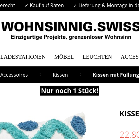
erecht
✓ Kauf auf Raten
✓ Lieferung & Montage in d
LADESTATIONEN
MÖBEL
LEUCHTEN
ACCES
Accessoires
Kissen
Kissen mit Füllung
Nur noch 1 Stück!
KISS
22,8