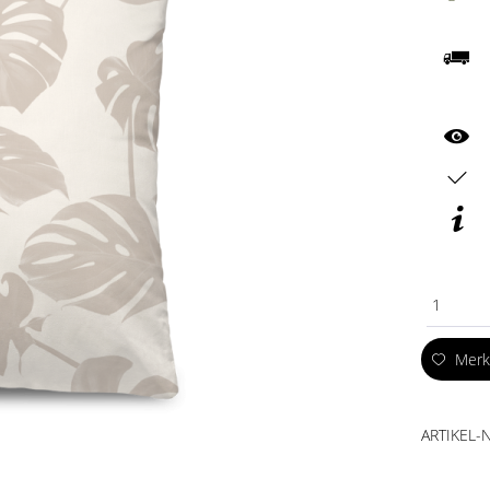
1
Mer
ARTIKEL-N