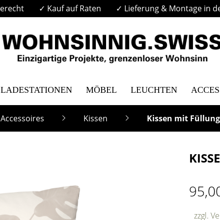
erecht
✓ Kauf auf Raten
✓ Lieferung & Montage in d
LADESTATIONEN
MÖBEL
LEUCHTEN
ACCES
Accessoires
Kissen
Kissen mit Füllung
KISS
95,0
zzgl. V