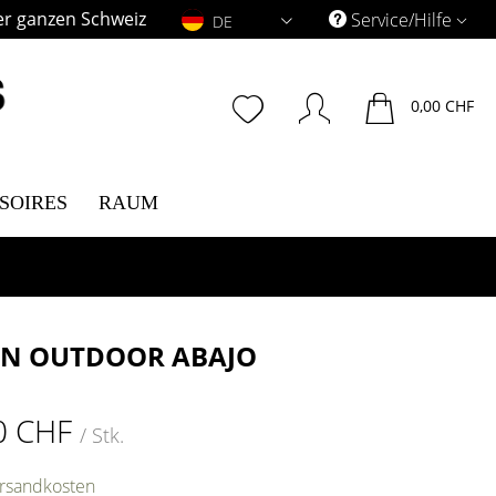
er ganzen Schweiz
DE
Service/Hilfe
DE
0,00 CHF
SOIRES
RAUM
EN OUTDOOR ABAJO
0 CHF
/ Stk.
ersandkosten