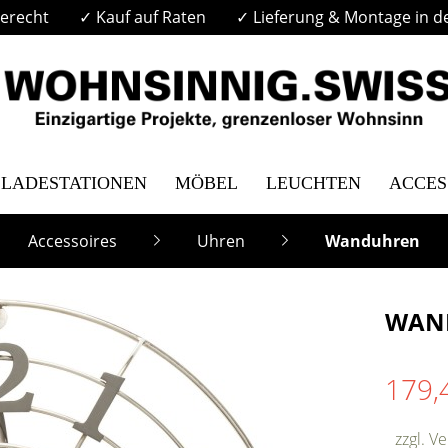
erecht
✓ Kauf auf Raten
✓ Lieferung & Montage in d
LADESTATIONEN
MÖBEL
LEUCHTEN
ACCES
Accessoires
Uhren
Wanduhren
WAN
179,
zzgl. V