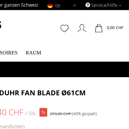
er ganzen Schweiz
DE
Service/Hilfe
DE
0,00 CHF
SOIRES
RAUM
DUHR FAN BLADE Ø61CM
40 CHF
/ Stk.
299,00 CHF
(40% gespart)
ersandkosten