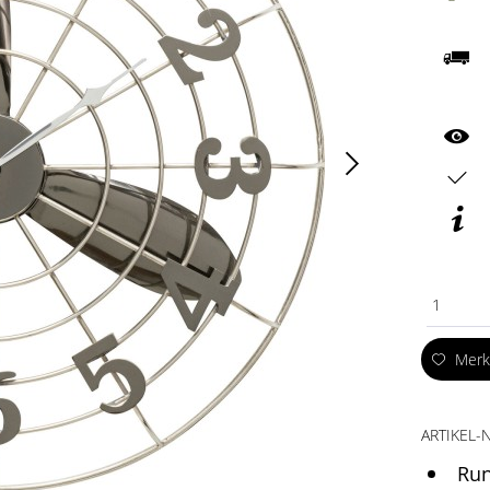
1
Mer
ARTIKEL-N
Run