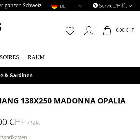
er ganzen Schweiz
DE
Service/Hilfe
DE
0,00 CHF
SOIRES
RAUM
ge & Gardinen
ANG 138X250 MADONNA OPALIA
00 CHF
/ Stk.
ersandkosten