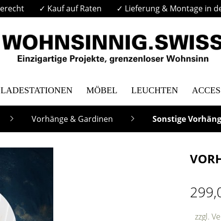
erecht
✓ Kauf auf Raten
✓ Lieferung & Montage in d
LADESTATIONEN
MÖBEL
LEUCHTEN
ACCES
Vorhänge & Gardinen
Sonstige Vorhän
VORH
299,
zzgl. V