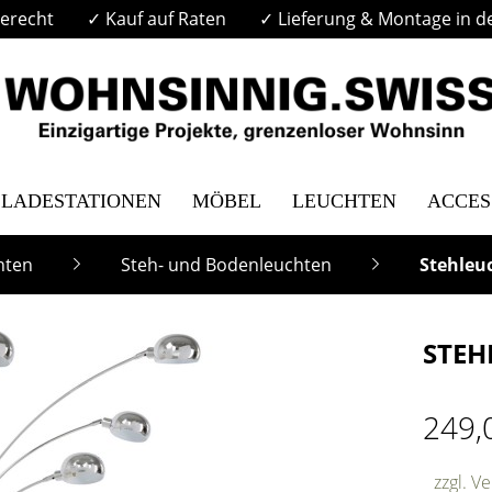
erecht
✓ Kauf auf Raten
✓ Lieferung & Montage in d
LADESTATIONEN
MÖBEL
LEUCHTEN
ACCES
hten
Steh- und Bodenleuchten
Stehleu
STEH
249,
zzgl. V