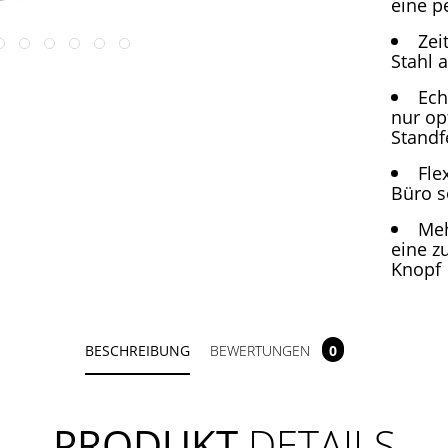
eine p
Zei
Stahl 
Ech
nur op
Standf
Fle
Büro s
Meh
eine z
Knopf
BESCHREIBUNG
BEWERTUNGEN
0
PRODUKT
DETAILS