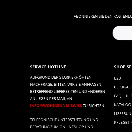
ABONNIEREN SIE DEN KOSTENLO
SERVICE HOTLINE
SHOP SE
AUFGRUND DER STARK ERHÖHTEN
B2B
NACHFRAGE, BITTEN WIR SIE ANFRAGEN
CLICK&CO
BETREFFEND LIEFERZEITEN UND ANDEREN
FAQ - HIL
ANLIEGEN PER MAIL AN
KATALOG
INFO@WOHNSINNIG.SWISS
ZU RICHTEN.
LIEFERU
TELEFONISCHE UNTERSTÜTZUNG UND
PFLEGETI
BERATUNG ZUM ONLINESHOP UND