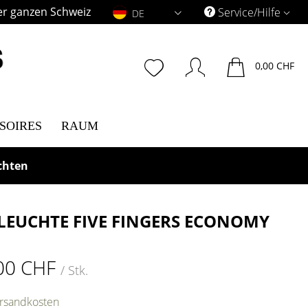
er ganzen Schweiz
DE
Service/Hilfe
DE
0,00 CHF
SOIRES
RAUM
chten
LEUCHTE FIVE FINGERS ECONOMY
00 CHF
/ Stk.
ersandkosten