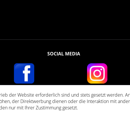
SOCIAL MEDIA
rieb der Website erforderlich sind und stets gesetzt werden. A
setzl. Mehrwertsteuer zzgl.
Versandkosten
und ggf. Nachnahmegebühren, wenn nich
öhen, der Direktwerbung dienen oder die Interaktion mit ande
den nur mit Ihrer Zustimmung gesetzt.