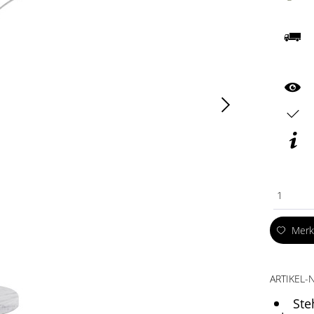
1
Mer
ARTIKEL-N
Ste