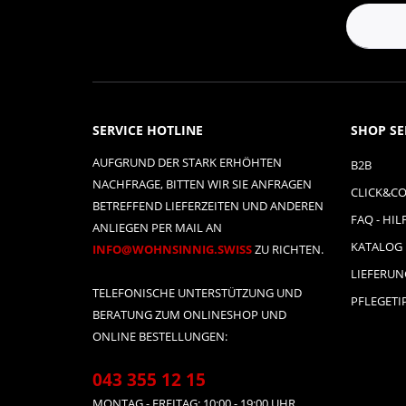
SERVICE HOTLINE
SHOP SE
AUFGRUND DER STARK ERHÖHTEN
B2B
NACHFRAGE, BITTEN WIR SIE ANFRAGEN
CLICK&CO
BETREFFEND LIEFERZEITEN UND ANDEREN
FAQ - HIL
ANLIEGEN PER MAIL AN
KATALOG
INFO@WOHNSINNIG.SWISS
ZU RICHTEN.
LIEFERU
TELEFONISCHE UNTERSTÜTZUNG UND
PFLEGETI
BERATUNG ZUM ONLINESHOP UND
ONLINE BESTELLUNGEN:
043 355 12 15
MONTAG - FREITAG: 10:00 - 19:00 UHR