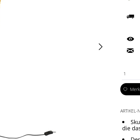
1
Mer
ARTIKEL-N
Sku
die da
Der