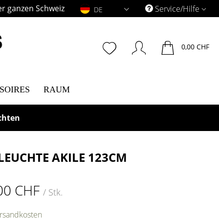
er ganzen Schweiz
DE
Service/Hilfe
DE
0,00 CHF
SOIRES
RAUM
chten
LEUCHTE AKILE 123CM
00 CHF
/ Stk.
ersandkosten