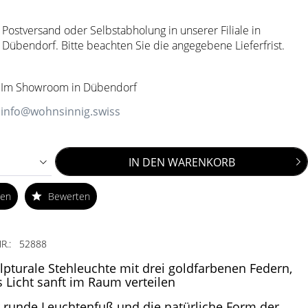
Postversand oder Selbstabholung in unserer Filiale in
Dübendorf. Bitte beachten Sie die angegebene Lieferfrist.
Im Showroom in Dübendorf
info@wohnsinnig.swiss
IN DEN
WARENKORB
ken
Bewerten
R.:
52888
lpturale Stehleuchte mit drei goldfarbenen Federn,
s Licht sanft im Raum verteilen
 runde Leuchtenfuß und die natürliche Form der