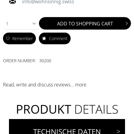
info@wohnsinnig.swiss
ADD TO
SHOPPING CART
1
Remember
Comment
ORDER NUMBER:
30200
Read, write and discuss reviews...
more
PRODUKT
DETAILS
TECHNISCHE DATEN