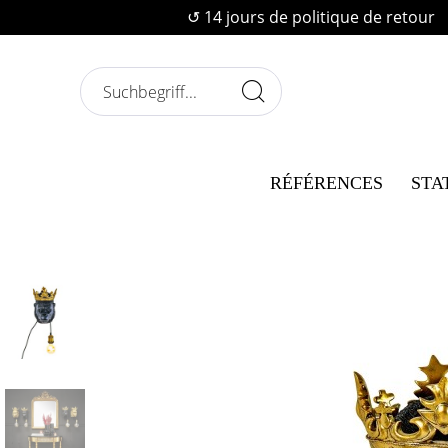
↺ 14 jours de politique de retour
RÉFÉRENCES
STA