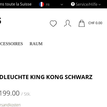
s toute la Suisse
FR
Service/Hilfe
FR
CHF 0.00
CESSOIRES
RAUM
LEUCHTE KING KONG SCHWARZ
199.00
/ Stk.
ersandkosten