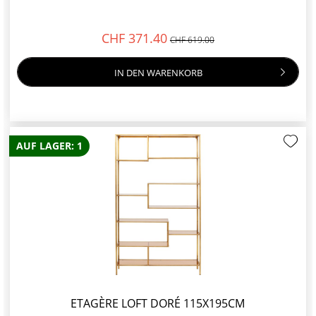
CHF 371.40
CHF 619.00
IN DEN
WARENKORB
AUF LAGER: 1
ETAGÈRE LOFT DORÉ 115X195CM