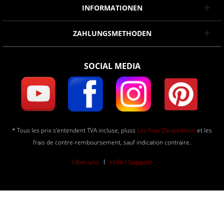
INFORMATIONEN
ZAHLUNGSMETHODEN
SOCIAL MEDIA
* Tous les prix s'entendent TVA incluse, pluss
Les frais D'expédition
et les
frais de contre-remboursement, sauf indication contraire.
Über uns
Hilfe / Support