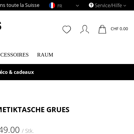
s toute la Suisse
FR
Service/Hilfe
FR
CHF 0.00
CESSOIRES
RAUM
déco & cadeaux
ETIKTASCHE GRUES
49.00
/ Stk.