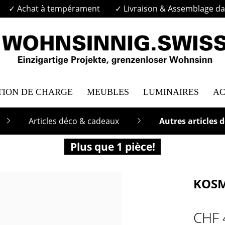
✓ Achat à tempérament
✓ Livraison & Assemblage dan
TION DE CHARGE
MEUBLES
LUMINAIRES
AC
Articles déco & cadeaux
Autres articles 
Plus que 1 pièce!
KOSM
CHF 