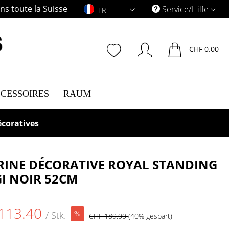
s toute la Suisse
FR
Service/Hilfe
FR
CHF 0.00
CESSOIRES
RAUM
écoratives
RINE DÉCORATIVE ROYAL STANDING
I NOIR 52CM
113.40
/ Stk.
CHF 189.00
(40% gespart)