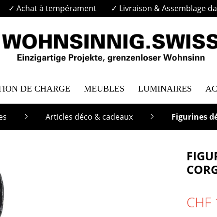
✓ Achat à tempérament
✓ Livraison & Assemblage dan
TION DE CHARGE
MEUBLES
LUMINAIRES
AC
es
Articles déco & cadeaux
Figurines d
FIGU
CORG
CHF 