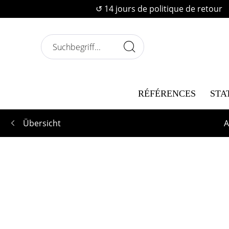
↺ 14 jours de politique de retour
RÉFÉRENCES
STA
Übersicht
A