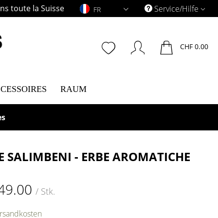
s toute la Suisse
FR
Service/Hilfe
FR
CHF 0.00
CESSOIRES
RAUM
es
E SALIMBENI - ERBE AROMATICHE
49.00
/ Stk.
ersandkosten