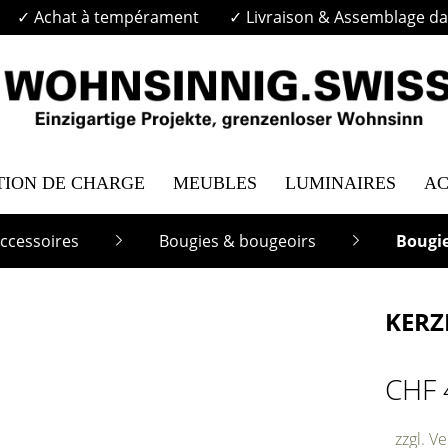
✓ Achat à tempérament
✓ Livraison & Assemblage dan
TION DE CHARGE
MEUBLES
LUMINAIRES
AC
ccessoires
Bougies & bougeoirs
Bougi
KERZ
CHF 
zzgl. V