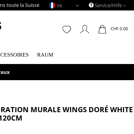
s toute la Suisse
FR
Service/Hilfe
FR
CHF 0.00
CESSOIRES
RAUM
raux
RATION MURALE WINGS DORÉ WHITE
120CM