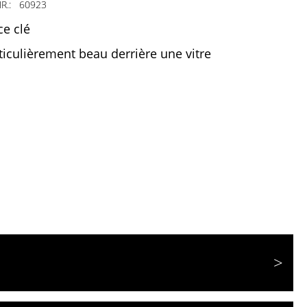
R.:
60923
ce clé
ticulièrement beau derrière une vitre