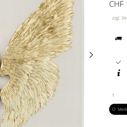
CHF 
zzgl. V
1
Mer