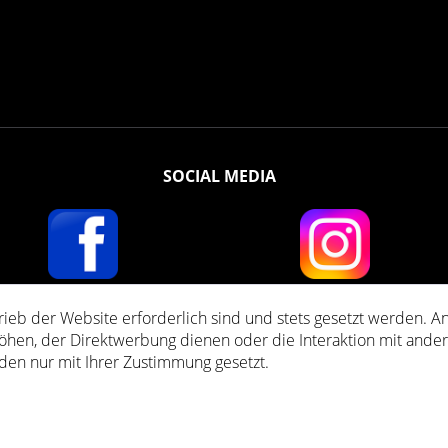
SOCIAL MEDIA
rieb der Website erforderlich sind und stets gesetzt werden. A
ent TVA incluse, pluss
Les frais D'expédition
et les frais de contre-remboursement, s
öhen, der Direktwerbung dienen oder die Interaktion mit ande
den nur mit Ihrer Zustimmung gesetzt.