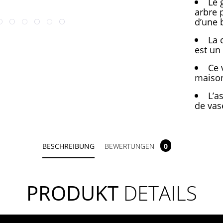
Le 
arbre p
d’une 
La 
est un
Ce 
maison
L’a
de vas
BESCHREIBUNG
BEWERTUNGEN
0
PRODUKT
DETAILS