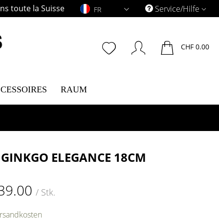
s toute la Suisse
FR
Service/Hilfe
FR
CHF 0.00
CESSOIRES
RAUM
 GINKGO ELEGANCE 18CM
39.00
/ Stk.
ersandkosten