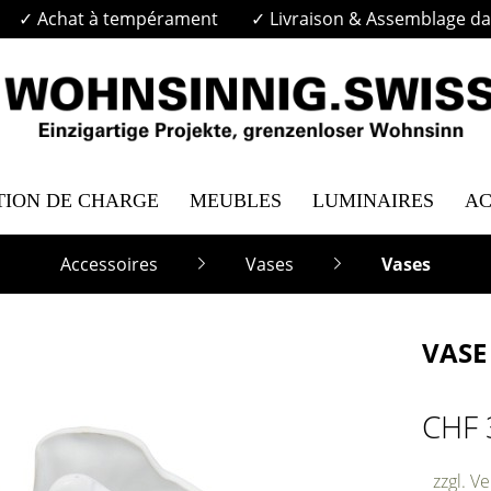
✓ Achat à tempérament
✓ Livraison & Assemblage dan
TION DE CHARGE
MEUBLES
LUMINAIRES
AC
Accessoires
Vases
Vases
VASE
CHF 
zzgl. V