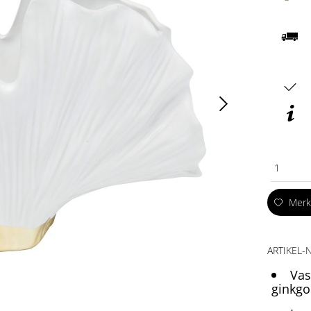
1
Mer
ARTIKEL-N
Vas
ginkgo