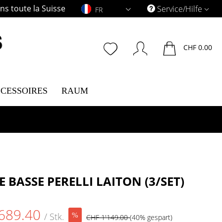
s toute la Suisse
FR
Service/Hilfe
FR
CHF 0.00
CESSOIRES
RAUM
E BASSE PERELLI LAITON (3/SET)
689.40
/ Stk.
CHF 1'149.00
(40% gespart)