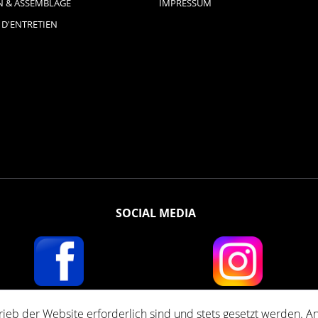
N & ASSEMBLAGE
IMPRESSUM
 D'ENTRETIEN
SOCIAL MEDIA
rieb der Website erforderlich sind und stets gesetzt werden. A
ent TVA incluse, pluss
Les frais D'expédition
et les frais de contre-remboursement, s