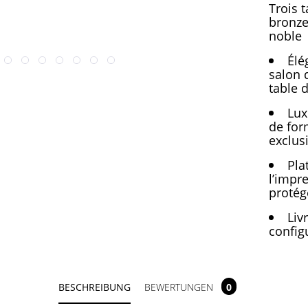
Trois 
bronze
noble
Élé
salon 
table d
Lux
de for
exclusi
Pla
l’impr
protég
Liv
config
BESCHREIBUNG
BEWERTUNGEN
0