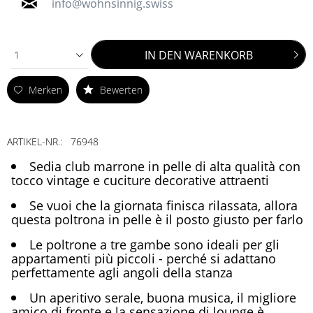
info@wohnsinnig.swiss
IN DEN
WARENKORB
1
Merken
Bewerten
ARTIKEL-NR.:
76948
Sedia club marrone in pelle di alta qualità con
tocco vintage e cuciture decorative attraenti
Se vuoi che la giornata finisca rilassata, allora
questa poltrona in pelle è il posto giusto per farlo
Le poltrone a tre gambe sono ideali per gli
appartamenti più piccoli - perché si adattano
perfettamente agli angoli della stanza
Un aperitivo serale, buona musica, il migliore
amico di fronte e la sensazione di lounge è