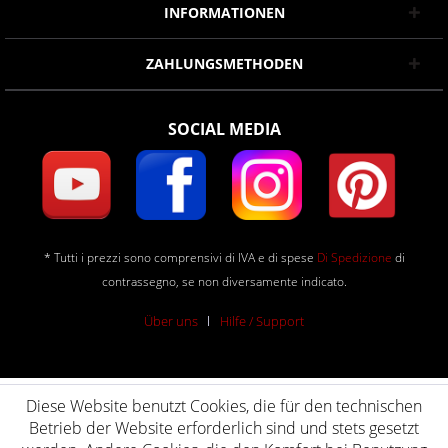
INFORMATIONEN
ZAHLUNGSMETHODEN
SOCIAL MEDIA
* Tutti i prezzi sono comprensivi di IVA e di spese
Di Spedizione
di
contrassegno, se non diversamente indicato.
Über uns
Hilfe / Support
Diese Website benutzt Cookies, die für den technischen
Betrieb der Website erforderlich sind und stets gesetzt