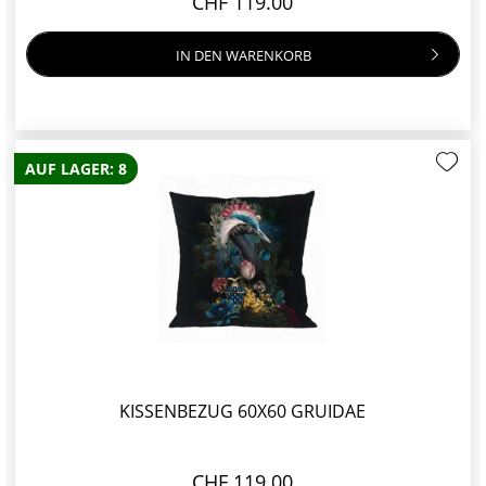
CHF 119.00
IN DEN
WARENKORB
AUF LAGER: 8
KISSENBEZUG 60X60 GRUIDAE
CHF 119.00