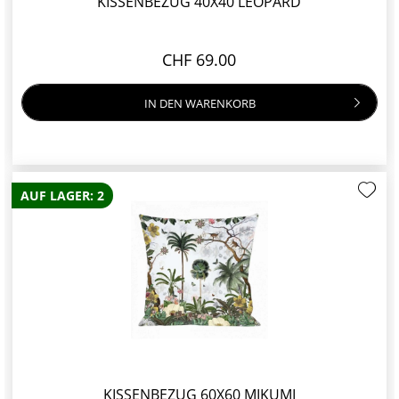
KISSENBEZUG 40X40 LEOPARD
CHF 69.00
IN DEN
WARENKORB
AUF LAGER: 2
KISSENBEZUG 60X60 MIKUMI