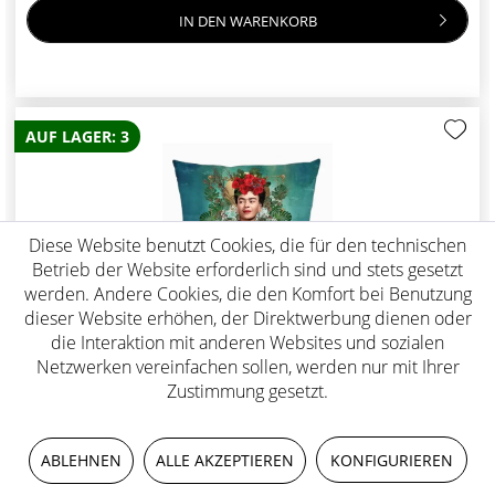
IN DEN
WARENKORB
AUF LAGER: 3
Diese Website benutzt Cookies, die für den technischen
Betrieb der Website erforderlich sind und stets gesetzt
werden. Andere Cookies, die den Komfort bei Benutzung
dieser Website erhöhen, der Direktwerbung dienen oder
die Interaktion mit anderen Websites und sozialen
Netzwerken vereinfachen sollen, werden nur mit Ihrer
KISSENBEZUG 40X40 SIN LO ABSURDO
Zustimmung gesetzt.
CHF 69.00
ABLEHNEN
ALLE AKZEPTIEREN
KONFIGURIEREN