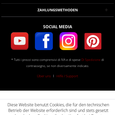
ZAHLUNGSMETHODEN
SOCIAL MEDIA
* Tutti i prezzi sono comprensivi di IVA e di spese
Di Spedizione
di
contrassegno, se non diversamente indicato.
Über uns
Hilfe / Support
Diese Website benutzt Cookies, die für den technischen
Betrieb der Website erforderlich sind und stets gesetzt