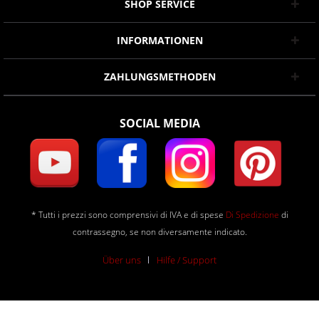
SHOP SERVICE
INFORMATIONEN
ZAHLUNGSMETHODEN
SOCIAL MEDIA
* Tutti i prezzi sono comprensivi di IVA e di spese
Di Spedizione
di
contrassegno, se non diversamente indicato.
Über uns
Hilfe / Support