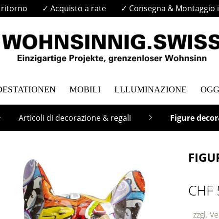
i ritorno
✓ Acquisto a rate
✓ Consegna & Montaggio in
DESTATIONEN
MOBILI
LLLUMINAZIONE
OGG
Articoli di decorazione & regali
Figure decor
FIGU
CHF 
zzgl. V