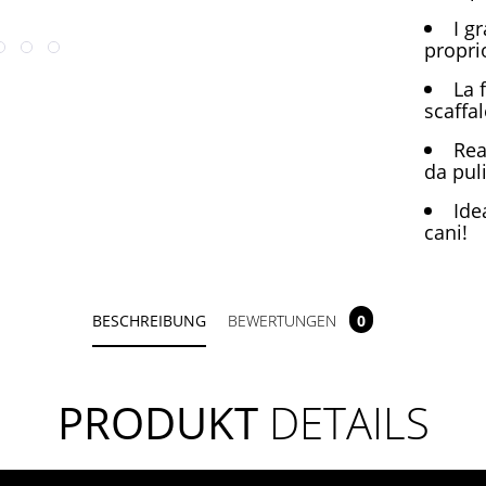
I g
propri
La 
scaffal
Rea
da pul
Ide
cani!
BESCHREIBUNG
BEWERTUNGEN
0
PRODUKT
DETAILS