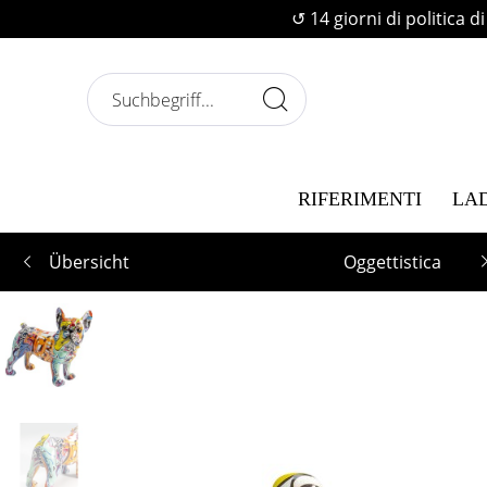
↺ 14 giorni di politica d
RIFERIMENTI
LA
Übersicht
Oggettistica