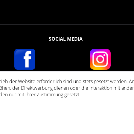
SOCIAL MEDIA
rieb der Website erforderlich sind und stets gesetzt werden. A
i sono comprensivi di IVA e di spese
Di Spedizione
di contrassegno, se non diversa
öhen, der Direktwerbung dienen oder die Interaktion mit ande
den nur mit Ihrer Zustimmung gesetzt.