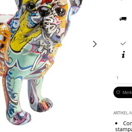
1
Mer
ARTIKEL-N
Com
stampa 