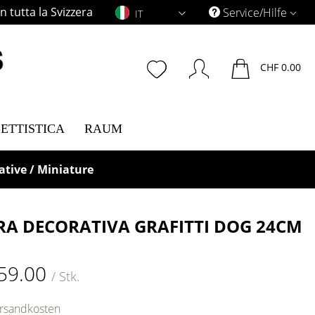
 tutta la Svizzera
IT
Service/Hilfe
IT
CHF 0.00
ETTISTICA
RAUM
ative / Miniature
RA DECORATIVA GRAFITTI DOG 24CM
59.00
/ Stk.
ersandkosten