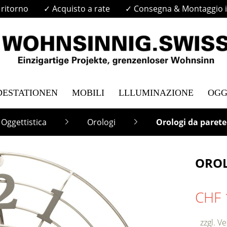
i ritorno
✓ Acquisto a rate
✓ Consegna & Montaggio in
DESTATIONEN
MOBILI
LLLUMINAZIONE
OGG
Oggettistica
Orologi
Orologi da parete
OROL
CHF 
zzgl. V