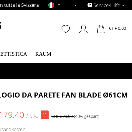
 tutta la Svizzera
IT
Service/Hilfe
IT
CHF 0.00
ETTISTICA
RAUM
OGIO DA PARETE FAN BLADE Ø61CM
179.40
/ Stk.
CHF 299.00
(40% gespart)
ersandkosten