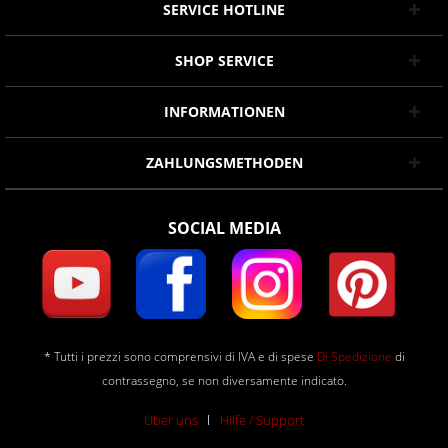
SERVICE HOTLINE
SHOP SERVICE
INFORMATIONEN
ZAHLUNGSMETHODEN
SOCIAL MEDIA
* Tutti i prezzi sono comprensivi di IVA e di spese
Di Spedizione
di
contrassegno, se non diversamente indicato.
Über uns
Hilfe / Support