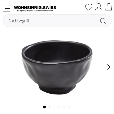
Übersicht
Ciotole per cereali