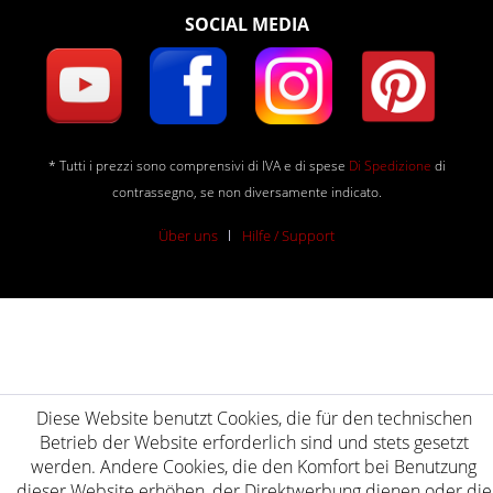
SOCIAL MEDIA
* Tutti i prezzi sono comprensivi di IVA e di spese
Di Spedizione
di
contrassegno, se non diversamente indicato.
Über uns
Hilfe / Support
Diese Website benutzt Cookies, die für den technischen
Betrieb der Website erforderlich sind und stets gesetzt
werden. Andere Cookies, die den Komfort bei Benutzung
dieser Website erhöhen, der Direktwerbung dienen oder die