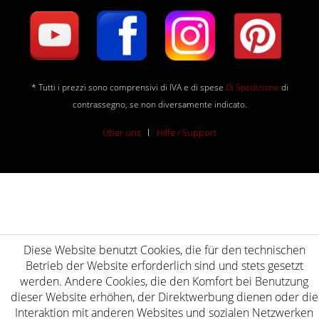
* Tutti i prezzi sono comprensivi di IVA e di spese
Di Spedizione
di
contrassegno, se non diversamente indicato.
Über uns
Hilfe / Support
Diese Website benutzt Cookies, die für den technischen
Betrieb der Website erforderlich sind und stets gesetzt
werden. Andere Cookies, die den Komfort bei Benutzung
dieser Website erhöhen, der Direktwerbung dienen oder die
Interaktion mit anderen Websites und sozialen Netzwerken